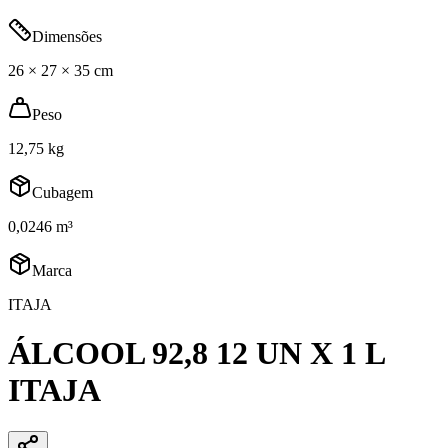
Dimensões
26 × 27 × 35 cm
Peso
12,75 kg
Cubagem
0,0246 m³
Marca
ITAJA
ÁLCOOL 92,8 12 UN X 1 L
ITAJA