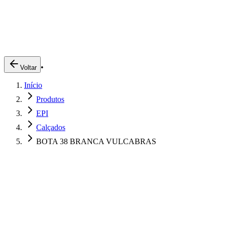
Produtos
Clientes
Descreva o que você está procurando
A Impakto
Pedidos Online
•
Voltar
Trabalhe Conosco
Início
Login
Produtos
EPI
Calçados
BOTA 38 BRANCA VULCABRAS