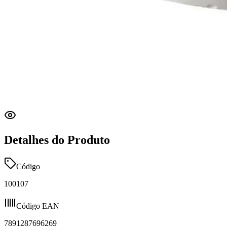
Detalhes do Produto
Código
100107
Código EAN
7891287696269