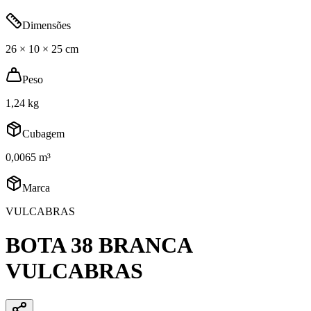
Dimensões
26 × 10 × 25 cm
Peso
1,24 kg
Cubagem
0,0065 m³
Marca
VULCABRAS
BOTA 38 BRANCA
VULCABRAS