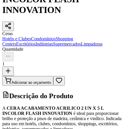
INNOVATION
Ceras
Hotéis e Clubes
Condomínios
Shopping
Centers
Escritórios
Indústrias
Supermercados
Limpadoras
Quantidade
1
Adicionar ao orçamento
Descrição do Produto
A
CERA ACABAMENTO ACRILICO 2 UN X 5 L
INCOLOR FLASH INNOVATION
é ideal para proporcionar
brilho e proteção a pisos de madeira, cerâmica e vinílico. Indicada
para uso em hotéis, clubes, condomínios, shoppings, escritórios,
indústrias, supermercados e limpadoras.