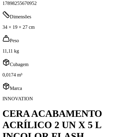
17898255670952
Dimensões
34 × 19 × 27 cm
Peso
11,11 kg
Cubagem
0,0174 m³
Marca
INNOVATION
CERA ACABAMENTO
ACRÍLICO 2 UN X 5 L
INCOLOR FLASH