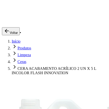
Produtos
Clientes
Descreva o que você está procurando
A Impakto
Pedidos Online
•
Voltar
Trabalhe Conosco
Início
Login
Produtos
Limpeza
Ceras
CERA ACABAMENTO ACRÍLICO 2 UN X 5 L
INCOLOR FLASH INNOVATION