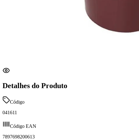
Detalhes do Produto
Código
041611
Código EAN
7897698200613