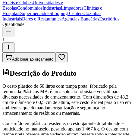
Hotéis e Clubes
Universidades e
Escolas
Condomínios
Indústrias
Limpadoras
Clínicas e
Hospitais
Supermercados
Shopping Centers
Cozinhas
Industriais
Bares e Restaurantes
Agências Bancárias
Escritórios
Quantidade
1
Adicionar ao orçamento
Descrição do Produto
O cesto plástico de 60 litros com tampa preta, fabricado pela
renomada Plásticos MB, é uma solução robusta e versátil para
diversas necessidades de armazenamento. Com dimensões de 48,2
cm de diâmetro e 60,5 cm de altura, este cesto é ideal para o uso em
ambientes que demandam organização e segurança no
armazenamento de resíduos ou materiais.
Construído em plástico resistente, o cesto garante durabilidade e
praticidade no manuseio, pesando apenas 1,467 kg. O design com
tampa preta oferece uma vedação eficaz, preservando a integridade