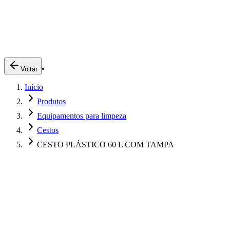
Produtos
Clientes
Descreva o que você está procurando
A Impakto
Pedidos Online
•
Voltar
Trabalhe Conosco
Início
Login
Produtos
Equipamentos para limpeza
Cestos
CESTO PLÁSTICO 60 L COM TAMPA