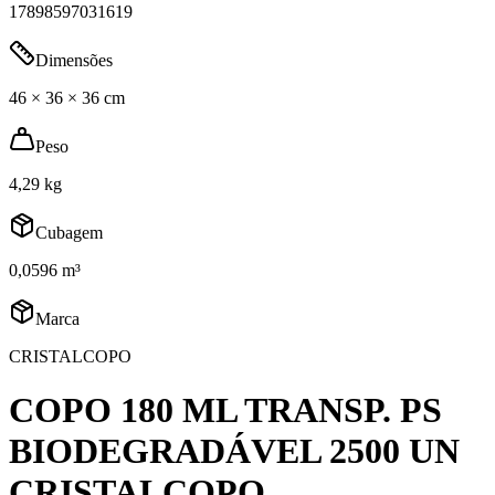
17898597031619
Dimensões
46 × 36 × 36 cm
Peso
4,29 kg
Cubagem
0,0596 m³
Marca
CRISTALCOPO
COPO 180 ML TRANSP. PS
BIODEGRADÁVEL 2500 UN
CRISTALCOPO