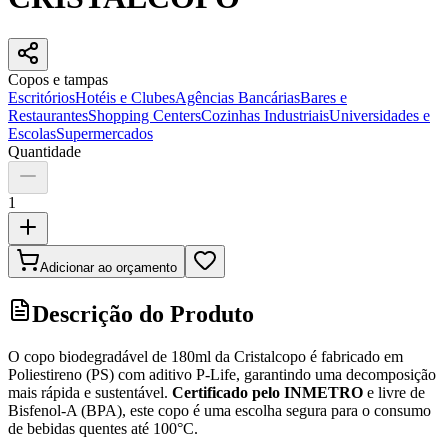
Copos e tampas
Escritórios
Hotéis e Clubes
Agências Bancárias
Bares e
Restaurantes
Shopping Centers
Cozinhas Industriais
Universidades e
Escolas
Supermercados
Quantidade
1
Adicionar ao orçamento
Descrição do Produto
O copo biodegradável de 180ml da Cristalcopo é fabricado em
Poliestireno (PS) com aditivo P-Life, garantindo uma decomposição
mais rápida e sustentável.
Certificado pelo INMETRO
e livre de
Bisfenol-A (BPA), este copo é uma escolha segura para o consumo
de bebidas quentes até 100°C.