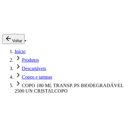
Produtos
Clientes
Descreva o que você está procurando
A Impakto
Pedidos Online
•
Voltar
Trabalhe Conosco
Início
Login
Produtos
Descartáveis
Copos e tampas
COPO 180 ML TRANSP. PS BIODEGRADÁVEL
2500 UN CRISTALCOPO