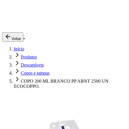
Produtos
Clientes
Descreva o que você está procurando
A Impakto
Pedidos Online
•
Voltar
Trabalhe Conosco
Início
Login
Produtos
Descartáveis
Copos e tampas
COPO 200 ML BRANCO PP ABNT 2500 UN
ECOCOPPO.