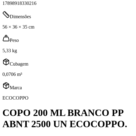
17898918330216
Dimensões
56 × 36 × 35 cm
Peso
5,33 kg
Cubagem
0,0706 m³
Marca
ECOCOPPO
COPO 200 ML BRANCO PP
ABNT 2500 UN ECOCOPPO.