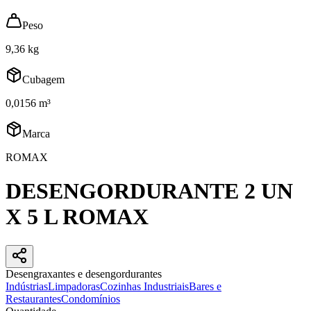
Peso
9,36 kg
Cubagem
0,0156 m³
Marca
ROMAX
DESENGORDURANTE 2 UN
X 5 L ROMAX
Desengraxantes e desengordurantes
Indústrias
Limpadoras
Cozinhas Industriais
Bares e
Restaurantes
Condomínios