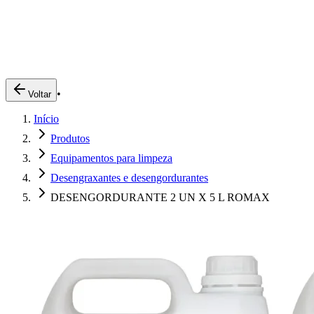
Produtos
Clientes
Descreva o que você está procurando
A Impakto
Pedidos Online
•
Voltar
Trabalhe Conosco
Início
Login
Produtos
Equipamentos para limpeza
Desengraxantes e desengordurantes
DESENGORDURANTE 2 UN X 5 L ROMAX