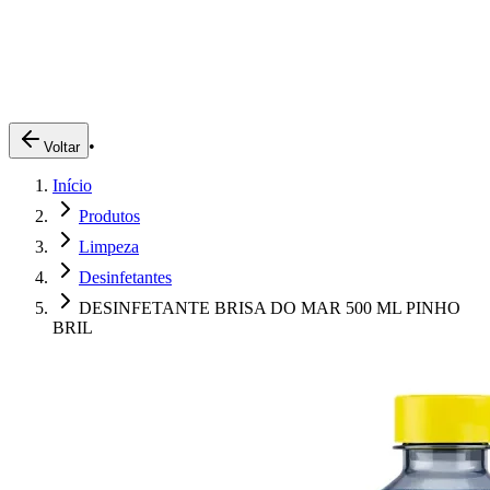
Produtos
Clientes
Descreva o que você está procurando
A Impakto
Pedidos Online
•
Voltar
Trabalhe Conosco
Início
Login
Produtos
Limpeza
Desinfetantes
DESINFETANTE BRISA DO MAR 500 ML PINHO
BRIL