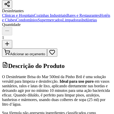
Desinfetantes
Clínicas e Hospitais
Cozinhas Industriais
Bares e Restaurantes
Hotéis
e Clubes
Condomínios
Supermercados
Limpadoras
Indústrias
Quantidade
1
Adicionar ao orçamento
Descrição do Produto
O Desinfetante Brisa do Mar 500ml da Pinho Bril é uma solução
versátil para limpeza e desinfecção.
Ideal para uso puro
em vasos
sanitários, ralos e latas de lixo, aplicando diretamente nas bordas e
deixando agir por no mínimo 10 minutos para uma ação bactericida
eficaz. Quando diluído, é perfeito para limpar pisos, azulejos,
banheiras e mármores, usando duas colheres de sopa (25 ml) por
litro d’água.
Sua fórmula não apresenta ingredientes classificados como