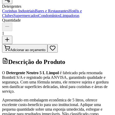
Detergentes
Cozinhas Industriais
Bares e Restaurantes
Hotéis e
Clubes
Supermercados
Condomínios
Limpadoras
Quantidade
1
Adicionar ao orçamento
Descrição do Produto
O
Detergente Neutro 5 L Limpol
é fabricado pela renomada
Bombril S/A e registrado pela ANVISA, garantindo qualidade e
segurança. Com uma fórmula neutra, ele remove sujeira e gordura
sem danificar superfícies delicadas, ideal para cozinhas e áreas de
serviço.
Apresentado em embalagem econômica de 5 litros, oferece
excelente custo-benefício para uso institucional. Aplique uma
pequena quantidade sobre uma esponja umedecida, esfregue e
enxágue para resultados impecáveis. Não classificado como