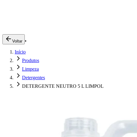
Produtos
Clientes
Descreva o que você está procurando
A Impakto
Pedidos Online
•
Voltar
Trabalhe Conosco
Início
Login
Produtos
Limpeza
Detergentes
DETERGENTE NEUTRO 5 L LIMPOL