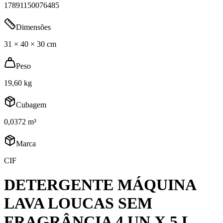
17891150076485
Dimensões
31 × 40 × 30 cm
Peso
19,60 kg
Cubagem
0,0372 m³
Marca
CIF
DETERGENTE MÁQUINA
LAVA LOUCAS SEM
FRAGRÂNCIA 4 UN X 5 L