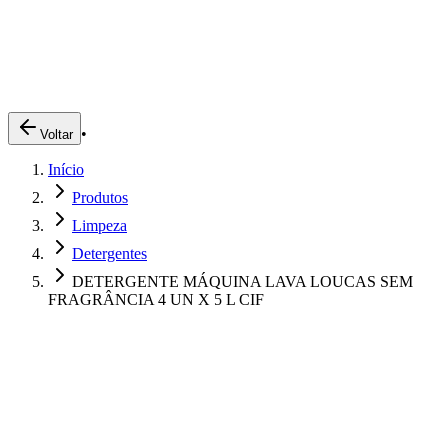
Produtos
Clientes
Descreva o que você está procurando
A Impakto
Pedidos Online
•
Voltar
Trabalhe Conosco
Início
Login
Produtos
Limpeza
Detergentes
DETERGENTE MÁQUINA LAVA LOUCAS SEM
FRAGRÂNCIA 4 UN X 5 L CIF