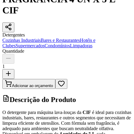
CIF
Detergentes
Cozinhas Industriais
Bares e Restaurantes
Hotéis e
Clubes
Supermercados
Condomínios
Limpadoras
Quantidade
1
Adicionar ao orçamento
Descrição do Produto
O detergente para máquina lava-louças da
CIF
é ideal para cozinhas
industriais, bares, restaurantes e outros segmentos que necessitam de
limpeza eficiente de utensílios. Com fórmula sem fragrância, é
adequado para ambientes que buscam neutralidade olfativa.
Disponível em embalagem de
4 unidades de 5 L
cada.