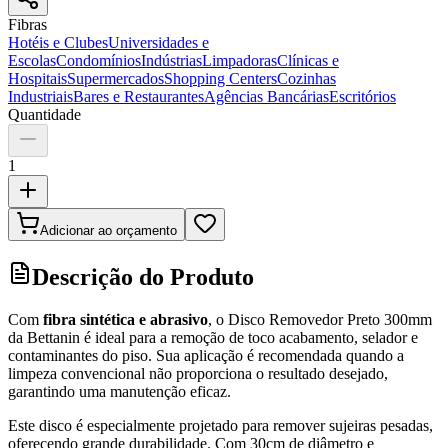
Fibras
Hotéis e Clubes
Universidades e
Escolas
Condomínios
Indústrias
Limpadoras
Clínicas e
Hospitais
Supermercados
Shopping Centers
Cozinhas
Industriais
Bares e Restaurantes
Agências Bancárias
Escritórios
Quantidade
1
Adicionar ao orçamento
Descrição do Produto
Com
fibra sintética e abrasivo
, o Disco Removedor Preto 300mm
da Bettanin é ideal para a remoção de toco acabamento, selador e
contaminantes do piso. Sua aplicação é recomendada quando a
limpeza convencional não proporciona o resultado desejado,
garantindo uma manutenção eficaz.
Este disco é especialmente projetado para remover sujeiras pesadas,
oferecendo grande durabilidade. Com 30cm de diâmetro e