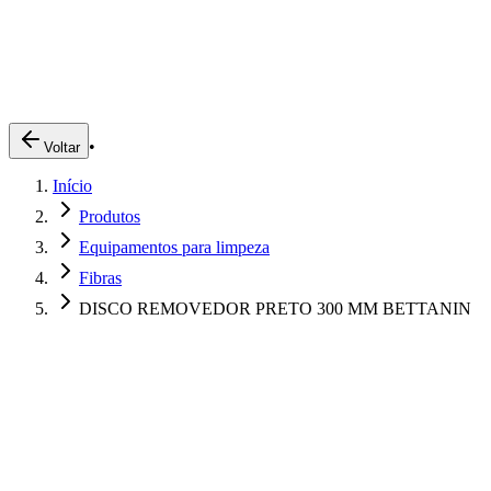
Produtos
Clientes
Descreva o que você está procurando
A Impakto
Pedidos Online
•
Voltar
Trabalhe Conosco
Início
Login
Produtos
Equipamentos para limpeza
Fibras
DISCO REMOVEDOR PRETO 300 MM BETTANIN