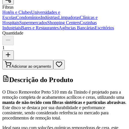
Fibras
Hotéis e Clubes
Universidades e
Escolas
Condomínios
Indústrias
Limpadoras
Clínicas e
Hospitais
Supermercados
Shopping Centers
Cozinhas
Industriais
Bares e Restaurantes
Agências Bancárias
Escritórios
Quantidade
1
Adicionar ao orçamento
Descrição do Produto
O Disco Removedor Preto 510 mm da Tinindo é projetado para a
remoção completa de acabamentos acrílicos e ceras, utilizando uma
manta de não-tecido com fibras sintéticas e partículas abrasivas
.
Este disco se destaca por sua durabilidade e performance
consistente, sendo considerado referência no mercado para
procedimentos de remoção total.
Ideal para uso com soluções químicas removedoras de cera, este