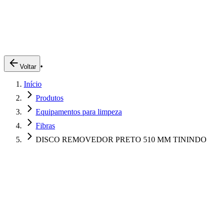
Produtos
Clientes
Descreva o que você está procurando
A Impakto
Pedidos Online
•
Voltar
Trabalhe Conosco
Início
Login
Produtos
Equipamentos para limpeza
Fibras
DISCO REMOVEDOR PRETO 510 MM TININDO