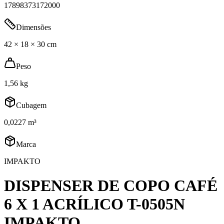
17898373172000
Dimensões
42 × 18 × 30 cm
Peso
1,56 kg
Cubagem
0,0227 m³
Marca
IMPAKTO
DISPENSER DE COPO CAFÉ
6 X 1 ACRÍLICO T-0505N
IMPAKTO