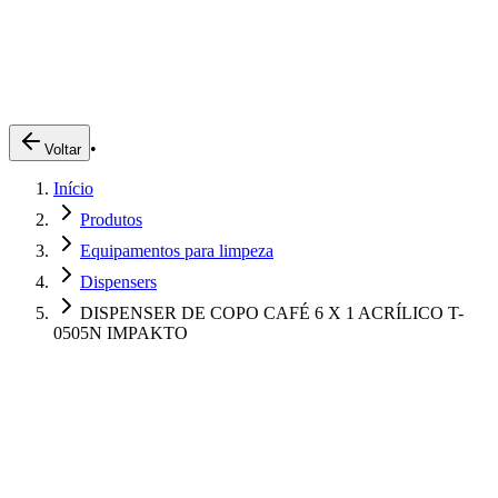
Produtos
Clientes
Descreva o que você está procurando
A Impakto
Pedidos Online
•
Voltar
Trabalhe Conosco
Início
Login
Produtos
Equipamentos para limpeza
Dispensers
DISPENSER DE COPO CAFÉ 6 X 1 ACRÍLICO T-
0505N IMPAKTO