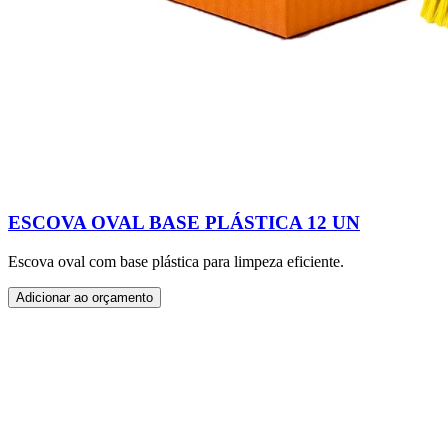
ESCOVA OVAL BASE PLÁSTICA 12 UN
Escova oval com base plástica para limpeza eficiente.
Adicionar ao orçamento