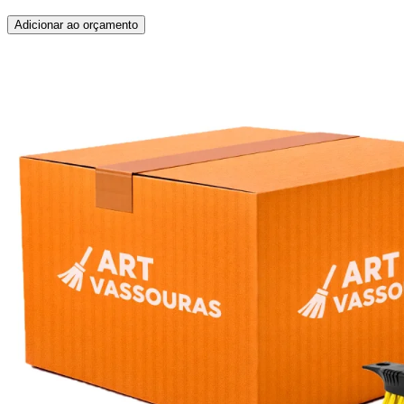
Adicionar ao orçamento