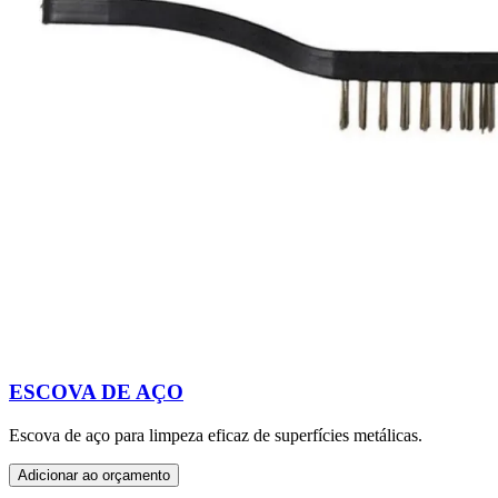
ESCOVA DE AÇO
Escova de aço para limpeza eficaz de superfícies metálicas.
Adicionar ao orçamento