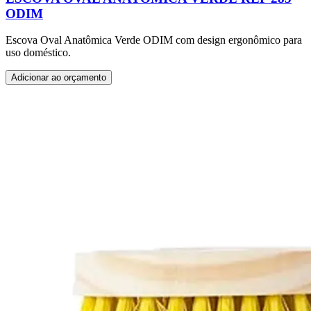
ODIM
Escova Oval Anatômica Verde ODIM com design ergonômico para
uso doméstico.
Adicionar ao orçamento