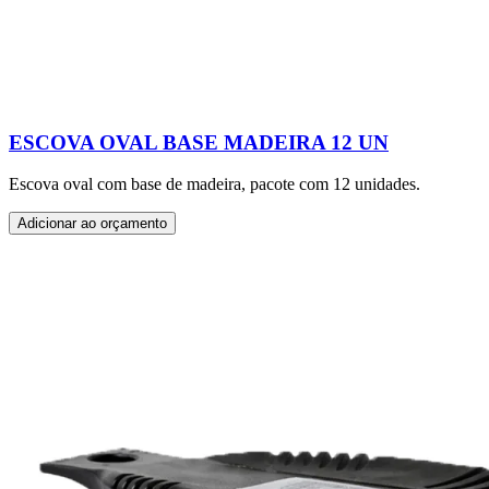
ESCOVA OVAL BASE MADEIRA 12 UN
Escova oval com base de madeira, pacote com 12 unidades.
Adicionar ao orçamento