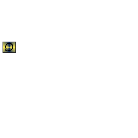
©
2026
Impakto Sistemas de Limpeza e Descartáveis LTDA
•
CNPJ:
11.588.752/0001-31
•
Todos os direitos reservados.
Desenvolvido com carinho pelo time de TI da Impakto