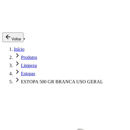
Produtos
Clientes
Descreva o que você está procurando
A Impakto
Pedidos Online
•
Voltar
Trabalhe Conosco
Início
Login
Produtos
Limpeza
Estopas
ESTOPA 500 GR BRANCA USO GERAL