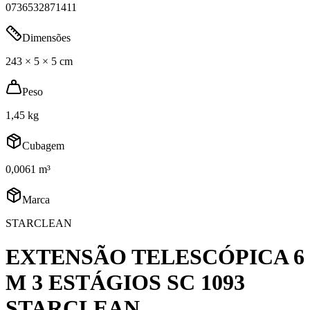
0736532871411
Dimensões
243 × 5 × 5 cm
Peso
1,45 kg
Cubagem
0,0061 m³
Marca
STARCLEAN
EXTENSÃO TELESCÓPICA 6
M 3 ESTÁGIOS SC 1093
STARCLEAN