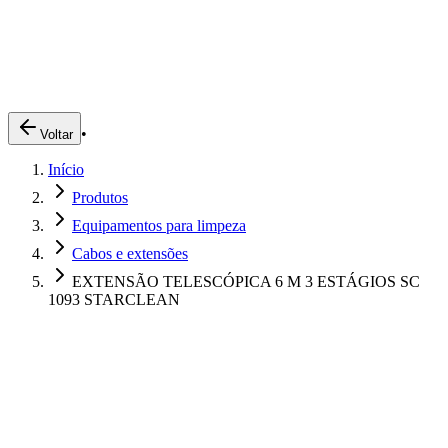
Produtos
Clientes
Descreva o que você está procurando
A Impakto
Pedidos Online
•
Voltar
Trabalhe Conosco
Início
Login
Produtos
Equipamentos para limpeza
Cabos e extensões
EXTENSÃO TELESCÓPICA 6 M 3 ESTÁGIOS SC
1093 STARCLEAN