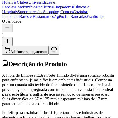
Hotéis e Clubes
Universidades e
Escolas
Condomínios
Indústrias
Limpadoras
Clínicas e
Hospitais
Supermercados
Shopping Centers
Cozinhas
Industriais
Bares e Restaurantes
Agências Bancárias
Escritórios
Quantidade
1
Adicionar ao orçamento
Descrição do Produto
A Fibra de Limpeza Extra Forte Tinindo 3M é uma solução robusta
para enfrentar sujeiras difíceis em ambientes industriais. Composta
por uma manta não tecido de fibras sintéticas unidas com resina à
prova d'água e impregnada com mineral abrasivo, esta fibra é
ideal
para substituir a palha de aço
na remoção de sujeiras pesadas.
Suas dimensões de 87 x 125 mm e espessura mínima de 17 mm
garantem eficiência e durabilidade.
Perfeita para cozinhas industriais, restaurantes e indústrias de
alimentos, a fibra é eficaz na limpeza de chapas, grelhas, fornos e