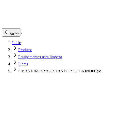
Produtos
Clientes
Descreva o que você está procurando
A Impakto
Pedidos Online
•
Voltar
Trabalhe Conosco
Início
Login
Produtos
Equipamentos para limpeza
Fibras
FIBRA LIMPEZA EXTRA FORTE TININDO 3M