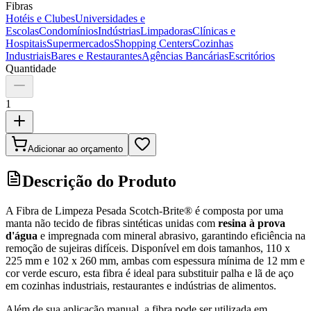
Fibras
Hotéis e Clubes
Universidades e
Escolas
Condomínios
Indústrias
Limpadoras
Clínicas e
Hospitais
Supermercados
Shopping Centers
Cozinhas
Industriais
Bares e Restaurantes
Agências Bancárias
Escritórios
Quantidade
1
Adicionar ao orçamento
Descrição do Produto
A Fibra de Limpeza Pesada Scotch-Brite® é composta por uma
manta não tecido de fibras sintéticas unidas com
resina à prova
d'água
e impregnada com mineral abrasivo, garantindo eficiência na
remoção de sujeiras difíceis. Disponível em dois tamanhos, 110 x
225 mm e 102 x 260 mm, ambas com espessura mínima de 12 mm e
cor verde escuro, esta fibra é ideal para substituir palha e lã de aço
em cozinhas industriais, restaurantes e indústrias de alimentos.
Além de sua aplicação manual, a fibra pode ser utilizada em