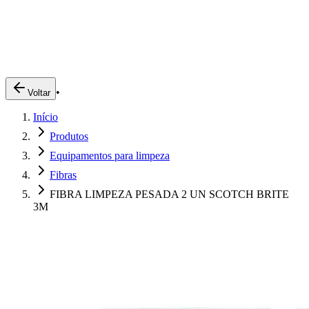
Produtos
Clientes
Descreva o que você está procurando
A Impakto
Pedidos Online
•
Voltar
Trabalhe Conosco
Início
Login
Produtos
Equipamentos para limpeza
Fibras
FIBRA LIMPEZA PESADA 2 UN SCOTCH BRITE
3M