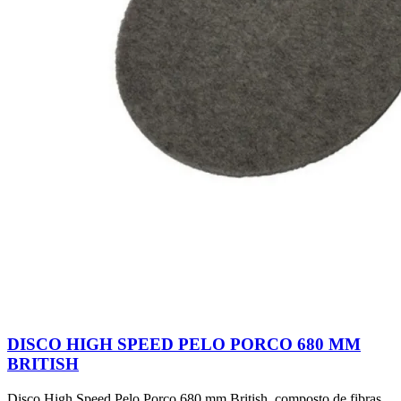
DISCO HIGH SPEED PELO PORCO 680 MM
BRITISH
Disco High Speed Pelo Porco 680 mm British, composto de fibras