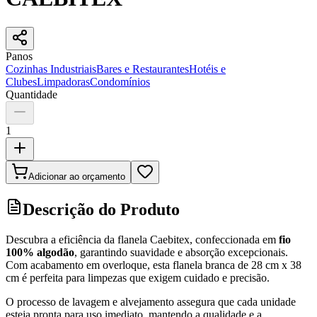
Panos
Cozinhas Industriais
Bares e Restaurantes
Hotéis e
Clubes
Limpadoras
Condomínios
Quantidade
1
Adicionar ao orçamento
Descrição do Produto
Descubra a eficiência da flanela Caebitex, confeccionada em
fio
100% algodão
, garantindo suavidade e absorção excepcionais.
Com acabamento em overloque, esta flanela branca de 28 cm x 38
cm é perfeita para limpezas que exigem cuidado e precisão.
O processo de lavagem e alvejamento assegura que cada unidade
esteja pronta para uso imediato, mantendo a qualidade e a