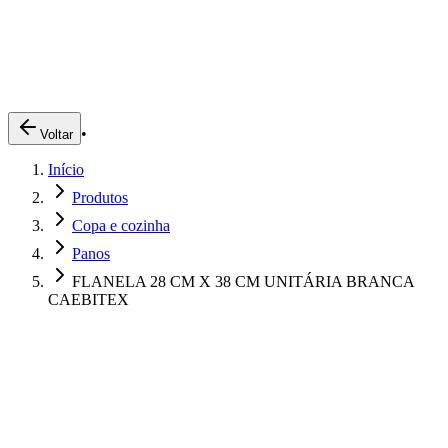
Produtos
Clientes
Descreva o que você está procurando
A Impakto
Pedidos Online
•
Voltar
Trabalhe Conosco
Início
Login
Produtos
Copa e cozinha
Panos
FLANELA 28 CM X 38 CM UNITÁRIA BRANCA
CAEBITEX