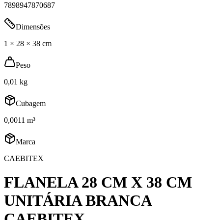
7898947870687
Dimensões
1 × 28 × 38 cm
Peso
0,01 kg
Cubagem
0,0011 m³
Marca
CAEBITEX
FLANELA 28 CM X 38 CM
UNITÁRIA BRANCA
CAEBITEX