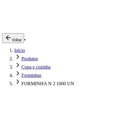
Produtos
Clientes
Descreva o que você está procurando
A Impakto
Pedidos Online
•
Voltar
Trabalhe Conosco
Início
Login
Produtos
Copa e cozinha
Forminhas
FORMINHA N 2 1000 UN