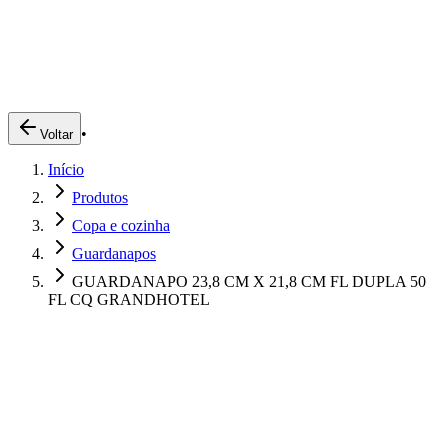
Produtos
Clientes
Descreva o que você está procurando
A Impakto
Pedidos Online
•
Voltar
Trabalhe Conosco
Início
Login
Produtos
Copa e cozinha
Guardanapos
GUARDANAPO 23,8 CM X 21,8 CM FL DUPLA 50
FL CQ GRANDHOTEL