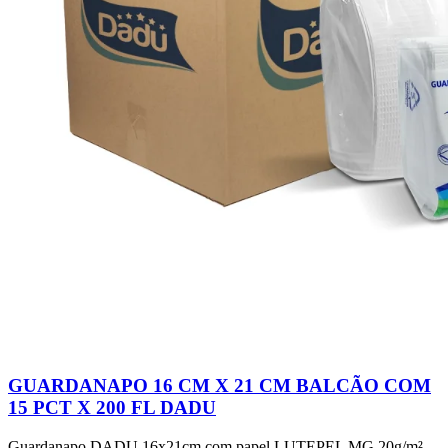
GUARDANAPO 16 CM X 21 CM BALCÃO COM
15 PCT X 200 FL DADU
Guardanapo DADU 16x21cm com papel LUTEPEL MG 20g/m²,