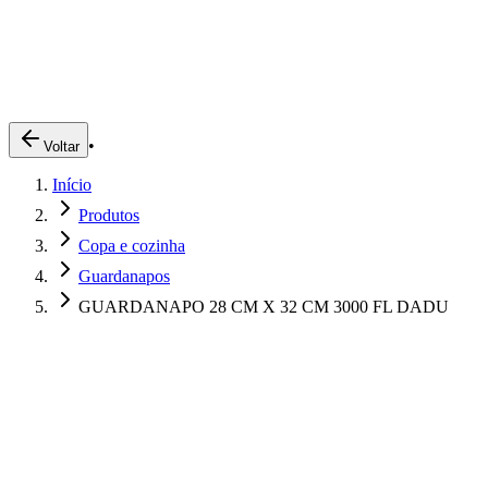
Produtos
Clientes
Descreva o que você está procurando
A Impakto
Pedidos Online
•
Voltar
Trabalhe Conosco
Início
Login
Produtos
Copa e cozinha
Guardanapos
GUARDANAPO 28 CM X 32 CM 3000 FL DADU