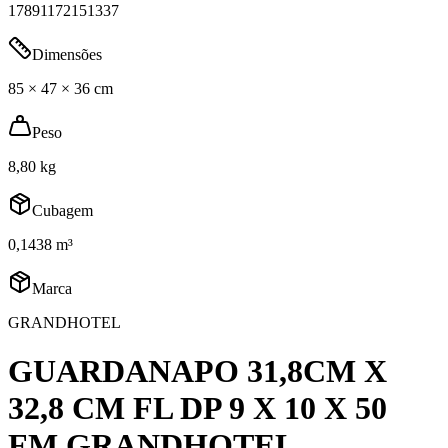
17891172151337
Dimensões
85 × 47 × 36 cm
Peso
8,80 kg
Cubagem
0,1438 m³
Marca
GRANDHOTEL
GUARDANAPO 31,8CM X
32,8 CM FL DP 9 X 10 X 50
FM GRANDHOTEL