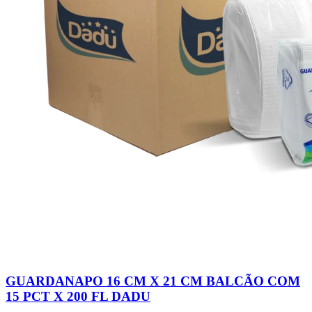
GUARDANAPO 16 CM X 21 CM BALCÃO COM
15 PCT X 200 FL DADU