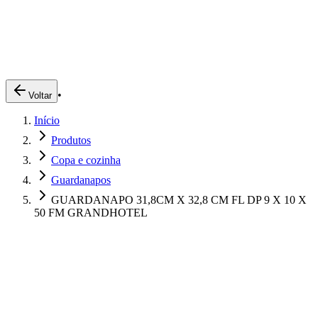
Produtos
Clientes
Descreva o que você está procurando
A Impakto
Pedidos Online
•
Voltar
Trabalhe Conosco
Início
Login
Produtos
Copa e cozinha
Guardanapos
GUARDANAPO 31,8CM X 32,8 CM FL DP 9 X 10 X
50 FM GRANDHOTEL