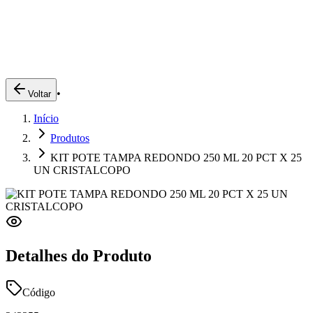
Produtos
Clientes
Descreva o que você está procurando
A Impakto
Pedidos Online
•
Voltar
Trabalhe Conosco
Início
Login
Produtos
KIT POTE TAMPA REDONDO 250 ML 20 PCT X 25
UN CRISTALCOPO
Detalhes do Produto
Código