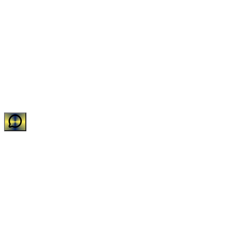
©
2026
Impakto Sistemas de Limpeza e Descartáveis LTDA
•
CNPJ:
11.588.752/0001-31
•
Todos os direitos reservados.
Desenvolvido com carinho pelo time de TI da Impakto