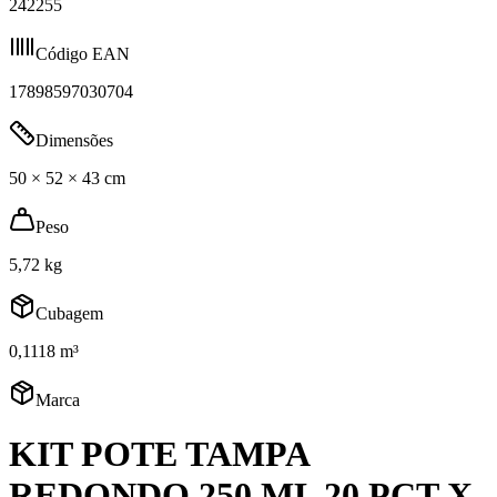
242255
Código EAN
17898597030704
Dimensões
50 × 52 × 43 cm
Peso
5,72 kg
Cubagem
0,1118 m³
Marca
KIT POTE TAMPA
REDONDO 250 ML 20 PCT X