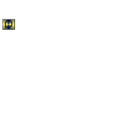
©
2026
Impakto Sistemas de Limpeza e Descartáveis LTDA
•
CNPJ:
11.588.752/0001-31
•
Todos os direitos reservados.
Desenvolvido com carinho pelo time de TI da Impakto