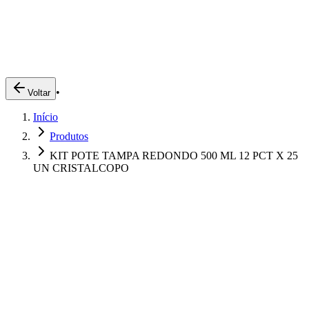
Produtos
Clientes
Descreva o que você está procurando
A Impakto
Pedidos Online
•
Voltar
Trabalhe Conosco
Início
Login
Produtos
KIT POTE TAMPA REDONDO 500 ML 12 PCT X 25
UN CRISTALCOPO