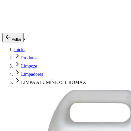
Produtos
Clientes
Descreva o que você está procurando
A Impakto
Pedidos Online
•
Voltar
Trabalhe Conosco
Início
Login
Produtos
Limpeza
Limpadores
LIMPA ALUMÍNIO 5 L ROMAX