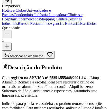
Limpadores
Hotéis e Clubes
Universidades e
Escolas
Condomínios
Indústrias
Limpadoras
Clínicas e
Hospitais
Supermercados
Shopping Centers
Cozinhas
Industriais
Bares e Restaurantes
Agências Bancárias
Escritórios
Quantidade
1
Adicionar ao orçamento
Descrição do Produto
Com
registro na ANVISA nº 25351.555448/2021-14
, o Limpa
Alumínio Romax é a escolha ideal para restaurar o brilho de
materiais em alumínio. Sua fórmula contém Alquil benzeno
Sulfonato de Sódio, acidulantes e espessantes, garantindo uma
limpeza eficaz e segura.
Indicado para panelas e assadeiras, o produto remove incrustações
com facilidade. Para melhores resultados, aplique o Limpa Alumínio