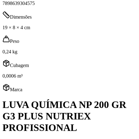
7898639304575
Dimensões
19 × 8 × 4 cm
Peso
0,24 kg
Cubagem
0,0006 m³
Marca
LUVA QUÍMICA NP 200 GR
G3 PLUS NUTRIEX
PROFISSIONAL