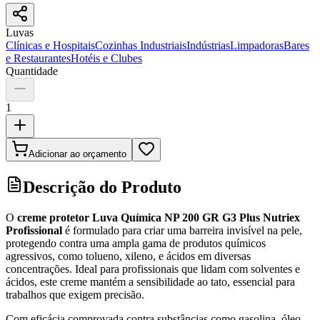
Luvas
Clínicas e Hospitais
Cozinhas Industriais
Indústrias
Limpadoras
Bares
e Restaurantes
Hotéis e Clubes
Quantidade
1
Adicionar ao orçamento
Descrição do Produto
O
creme protetor Luva Química NP 200 GR G3 Plus Nutriex
Profissional
é formulado para criar uma barreira invisível na pele,
protegendo contra uma ampla gama de produtos químicos
agressivos, como tolueno, xileno, e ácidos em diversas
concentrações. Ideal para profissionais que lidam com solventes e
ácidos, este creme mantém a sensibilidade ao tato, essencial para
trabalhos que exigem precisão.
Com eficácia comprovada contra substâncias como gasolina, óleo