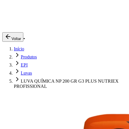
Produtos
Clientes
Descreva o que você está procurando
A Impakto
Pedidos Online
•
Voltar
Trabalhe Conosco
Início
Login
Produtos
EPI
Luvas
LUVA QUÍMICA NP 200 GR G3 PLUS NUTRIEX
PROFISSIONAL