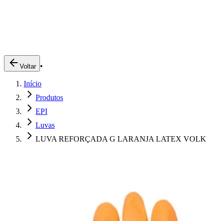
Produtos
Clientes
Descreva o que você está procurando
A Impakto
Pedidos Online
•
Voltar
Trabalhe Conosco
Início
Login
Produtos
EPI
Luvas
LUVA REFORÇADA G LARANJA LATEX VOLK