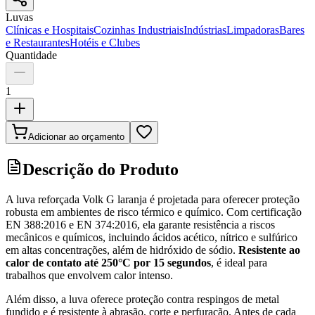
Luvas
Clínicas e Hospitais
Cozinhas Industriais
Indústrias
Limpadoras
Bares
e Restaurantes
Hotéis e Clubes
Quantidade
1
Adicionar ao orçamento
Descrição do Produto
A luva reforçada Volk G laranja é projetada para oferecer proteção
robusta em ambientes de risco térmico e químico. Com certificação
EN 388:2016 e EN 374:2016, ela garante resistência a riscos
mecânicos e químicos, incluindo ácidos acético, nítrico e sulfúrico
em altas concentrações, além de hidróxido de sódio.
Resistente ao
calor de contato até 250°C por 15 segundos
, é ideal para
trabalhos que envolvem calor intenso.
Além disso, a luva oferece proteção contra respingos de metal
fundido e é resistente à abrasão, corte e perfuração. Antes de cada