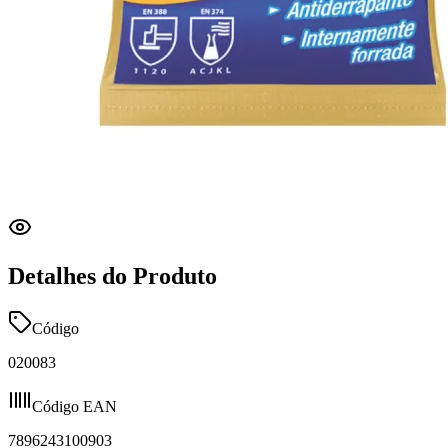
Detalhes do Produto
Código
020083
Código EAN
7896243100903