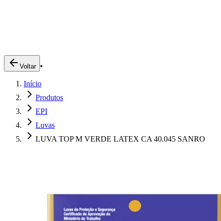
Produtos
Clientes
Descreva o que você está procurando
A Impakto
Pedidos Online
•
Voltar
Trabalhe Conosco
Início
Login
Produtos
EPI
Luvas
LUVA TOP M VERDE LATEX CA 40.045 SANRO