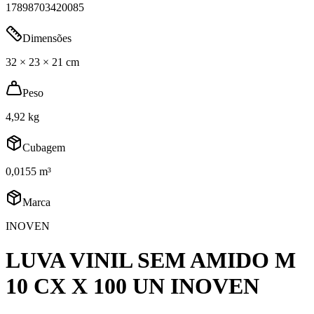
17898703420085
Dimensões
32 × 23 × 21 cm
Peso
4,92 kg
Cubagem
0,0155 m³
Marca
INOVEN
LUVA VINIL SEM AMIDO M
10 CX X 100 UN INOVEN