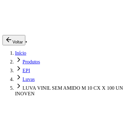
Produtos
Clientes
Descreva o que você está procurando
A Impakto
Pedidos Online
•
Voltar
Trabalhe Conosco
Início
Login
Produtos
EPI
Luvas
LUVA VINIL SEM AMIDO M 10 CX X 100 UN
INOVEN