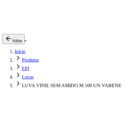
Produtos
Clientes
Descreva o que você está procurando
A Impakto
Pedidos Online
•
Voltar
Trabalhe Conosco
Início
Login
Produtos
EPI
Luvas
LUVA VINIL SEM AMIDO M 100 UN VABENE