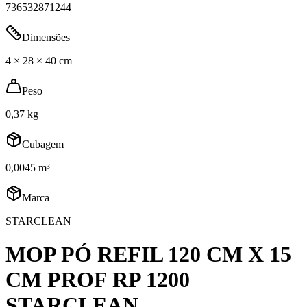
736532871244
Dimensões
4 × 28 × 40 cm
Peso
0,37 kg
Cubagem
0,0045 m³
Marca
STARCLEAN
MOP PÓ REFIL 120 CM X 15
CM PROF RP 1200
STARCLEAN