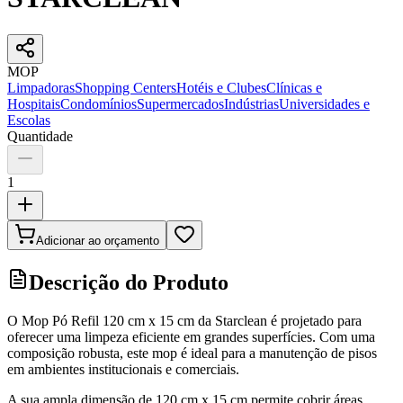
MOP
Limpadoras
Shopping Centers
Hotéis e Clubes
Clínicas e
Hospitais
Condomínios
Supermercados
Indústrias
Universidades e
Escolas
Quantidade
1
Adicionar ao orçamento
Descrição do Produto
O Mop Pó Refil 120 cm x 15 cm da Starclean é projetado para
oferecer uma limpeza eficiente em grandes superfícies. Com uma
composição robusta, este mop é ideal para a manutenção de pisos
em ambientes institucionais e comerciais.
A sua ampla dimensão de 120 cm x 15 cm permite cobrir áreas