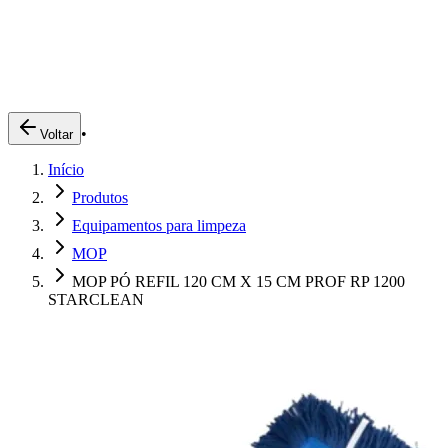
Produtos
Clientes
Descreva o que você está procurando
A Impakto
Pedidos Online
•
Voltar
Trabalhe Conosco
Início
Login
Produtos
Equipamentos para limpeza
MOP
MOP PÓ REFIL 120 CM X 15 CM PROF RP 1200
STARCLEAN