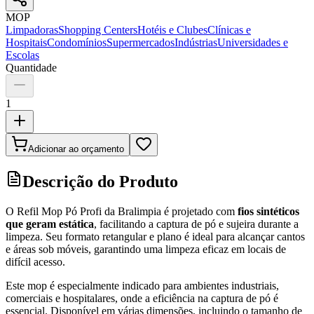
MOP
Limpadoras
Shopping Centers
Hotéis e Clubes
Clínicas e
Hospitais
Condomínios
Supermercados
Indústrias
Universidades e
Escolas
Quantidade
1
Adicionar ao orçamento
Descrição do Produto
O Refil Mop Pó Profi da Bralimpia é projetado com
fios sintéticos
que geram estática
, facilitando a captura de pó e sujeira durante a
limpeza. Seu formato retangular e plano é ideal para alcançar cantos
e áreas sob móveis, garantindo uma limpeza eficaz em locais de
difícil acesso.
Este mop é especialmente indicado para ambientes industriais,
comerciais e hospitalares, onde a eficiência na captura de pó é
essencial. Disponível em várias dimensões, incluindo o tamanho de