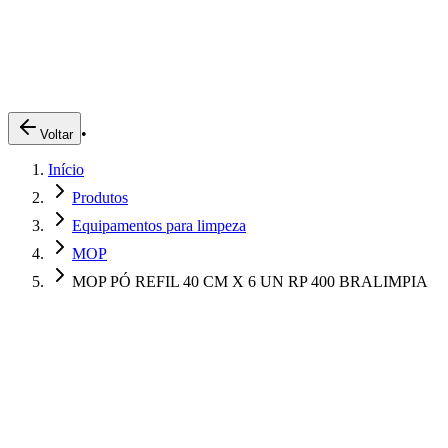
Produtos
Clientes
Descreva o que você está procurando
A Impakto
Pedidos Online
•
Voltar
Trabalhe Conosco
Início
Login
Produtos
Equipamentos para limpeza
MOP
MOP PÓ REFIL 40 CM X 6 UN RP 400 BRALIMPIA