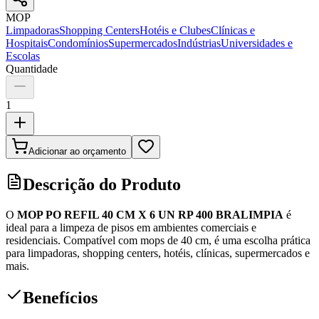
MOP
Limpadoras
Shopping Centers
Hotéis e Clubes
Clínicas e
Hospitais
Condomínios
Supermercados
Indústrias
Universidades e
Escolas
Quantidade
1
Adicionar ao orçamento
Descrição do Produto
O
MOP PO REFIL 40 CM X 6 UN RP 400 BRALIMPIA
é
ideal para a limpeza de pisos em ambientes comerciais e
residenciais. Compatível com mops de 40 cm, é uma escolha prática
para limpadoras, shopping centers, hotéis, clínicas, supermercados e
mais.
Benefícios