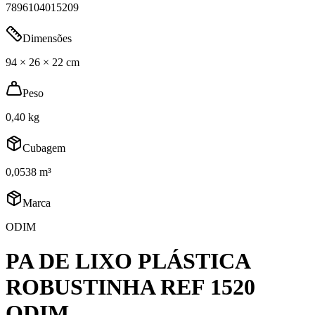
7896104015209
Dimensões
94 × 26 × 22 cm
Peso
0,40 kg
Cubagem
0,0538 m³
Marca
ODIM
PA DE LIXO PLÁSTICA
ROBUSTINHA REF 1520
ODIM