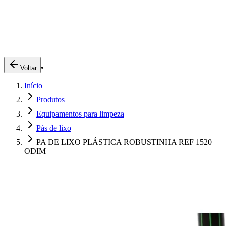
Produtos
Clientes
Descreva o que você está procurando
A Impakto
Pedidos Online
•
Voltar
Trabalhe Conosco
Início
Login
Produtos
Equipamentos para limpeza
Pás de lixo
PA DE LIXO PLÁSTICA ROBUSTINHA REF 1520
ODIM