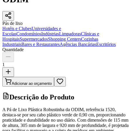
Pás de lixo
Hotéis e Clubes
Universidades e
Escolas
Condomínios
Indústrias
Limpadoras
Clínicas e
Hospitais
Supermercados
Shopping Centers
Cozinhas
Industriais
Bares e Restaurantes
Agências Bancárias
Escritórios
Quantidade
1
Adicionar ao orçamento
Descrição do Produto
A Pá de Lixo Plástica Robustinha da ODIM, referência 1520,
destaca-se por seu cabo plástico verde de 0,90 cm, proporcionando
praticidade e durabilidade no uso diário. Com dimensões de 115 mm
de altura, 305 mm de largura e 920 mm de profundidade, é projetada
para facilitar o manuseio e a coleta de resíduos em ambientes