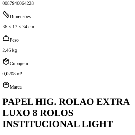
0087946064228
Dimensões
36 × 17 × 34 cm
Peso
2,46 kg
Cubagem
0,0208 m³
Marca
PAPEL HIG. ROLAO EXTRA
LUXO 8 ROLOS
INSTITUCIONAL LIGHT