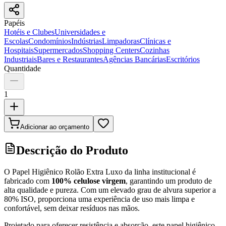
Papéis
Hotéis e Clubes
Universidades e
Escolas
Condomínios
Indústrias
Limpadoras
Clínicas e
Hospitais
Supermercados
Shopping Centers
Cozinhas
Industriais
Bares e Restaurantes
Agências Bancárias
Escritórios
Quantidade
1
Adicionar ao orçamento
Descrição do Produto
O Papel Higiênico Rolão Extra Luxo da linha institucional é
fabricado com
100% celulose virgem
, garantindo um produto de
alta qualidade e pureza. Com um elevado grau de alvura superior a
80% ISO, proporciona uma experiência de uso mais limpa e
confortável, sem deixar resíduos nas mãos.
Projetado para oferecer resistência e absorção, este papel higiênico