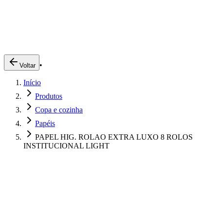
Produtos
Clientes
Descreva o que você está procurando
A Impakto
Pedidos Online
•
Voltar
Trabalhe Conosco
Início
Login
Produtos
Copa e cozinha
Papéis
PAPEL HIG. ROLAO EXTRA LUXO 8 ROLOS
INSTITUCIONAL LIGHT