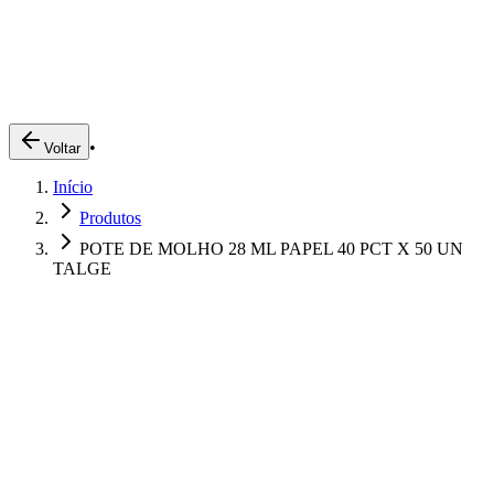
Produtos
Clientes
Descreva o que você está procurando
A Impakto
Pedidos Online
•
Voltar
Trabalhe Conosco
Início
Login
Produtos
POTE DE MOLHO 28 ML PAPEL 40 PCT X 50 UN
TALGE