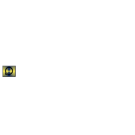
©
2026
Impakto Sistemas de Limpeza e Descartáveis LTDA
•
CNPJ:
11.588.752/0001-31
•
Todos os direitos reservados.
Desenvolvido com carinho pelo time de TI da Impakto