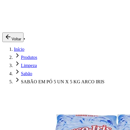
Produtos
Clientes
Descreva o que você está procurando
A Impakto
Pedidos Online
•
Voltar
Trabalhe Conosco
Início
Login
Produtos
Limpeza
Sabão
SABÃO EM PÓ 5 UN X 5 KG ARCO IRIS