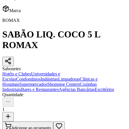
Marca
ROMAX
SABÃO LIQ. COCO 5 L
ROMAX
Sabonetes
Hotéis e Clubes
Universidades e
Escolas
Condomínios
Indústrias
Limpadoras
Clínicas e
Hospitais
Supermercados
Shopping Centers
Cozinhas
Industriais
Bares e Restaurantes
Agências Bancárias
Escritórios
Quantidade
1
Adicionar ao orçamento