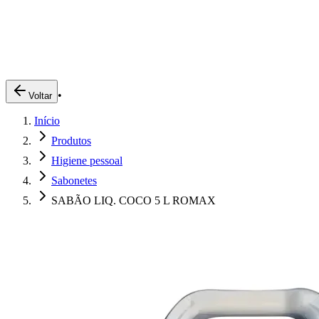
Produtos
Clientes
Descreva o que você está procurando
A Impakto
Pedidos Online
•
Voltar
Trabalhe Conosco
Início
Login
Produtos
Higiene pessoal
Sabonetes
SABÃO LIQ. COCO 5 L ROMAX