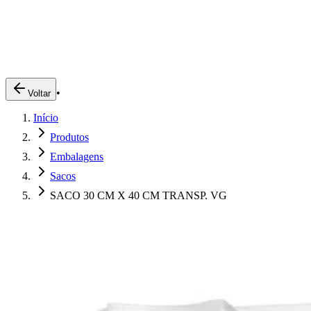
Produtos
Clientes
Descreva o que você está procurando
A Impakto
Pedidos Online
•
Voltar
Trabalhe Conosco
Início
Login
Produtos
Embalagens
Sacos
SACO 30 CM X 40 CM TRANSP. VG