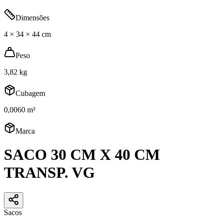
Dimensões
4 × 34 × 44 cm
Peso
3,82 kg
Cubagem
0,0060 m³
Marca
SACO 30 CM X 40 CM
TRANSP. VG
Sacos