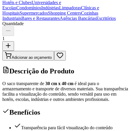
Hotéis e Clubes
Universidades e
Escolas
Condomínios
Indústrias
Limpadoras
Clínicas e
Hospitais
Supermercados
Shopping Centers
Cozinhas
Industriais
Bares e Restaurantes
Agências Bancárias
Escritórios
Quantidade
1
Adicionar ao orçamento
Descrição do Produto
O saco transparente de
30 cm x 40 cm
é ideal para o
armazenamento e transporte de diversos materiais. Sua transparência
facilita a visualização do conteúdo, sendo versátil para uso em
hotéis, escolas, indústrias e outros ambientes profissionais.
Benefícios
Transparência para fácil visualização do conteúdo