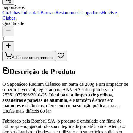
Saponáceos
Cozinhas Industriais
Bares e Restaurantes
Limpadoras
Hotéis e
Clubes
Quantidade
1
Adicionar ao orçamento
Descrição do Produto
O Saponáceo Radium Clássico em barra de 200g é um limpador de
superfície versátil, registrado na ANVISA sob o processo nº
25351.072696/2010-05.
Ideal para a limpeza de grelhas,
assadeiras e panelas de alumínio
, ele também é eficaz em
mármores e cerâmicas, oferecendo uma solução prática para as
tarefas mais difíceis do lar.
Fabricado pela Bombril S/A, o produto é embalado em filme de
polipropileno, garantindo sua integridade por até 3 anos. Atenção:
por ser abrasivo, não deve ser utilizado em superfícies polidas ou