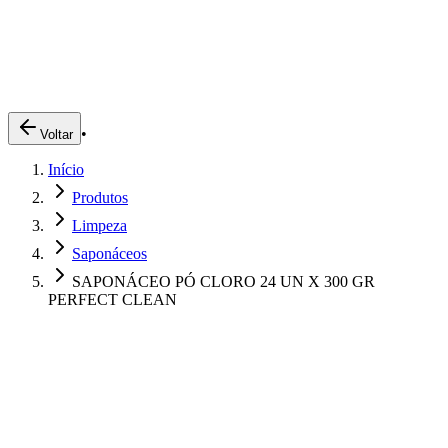
Produtos
Clientes
Descreva o que você está procurando
A Impakto
Pedidos Online
•
Voltar
Trabalhe Conosco
Início
Login
Produtos
Limpeza
Saponáceos
SAPONÁCEO PÓ CLORO 24 UN X 300 GR
PERFECT CLEAN