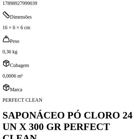
17898927999039
Dimensões
16 × 6 × 6 cm
Peso
0,36 kg
Cubagem
0,0006 m³
Marca
PERFECT CLEAN
SAPONÁCEO PÓ CLORO 24
UN X 300 GR PERFECT
CLEAN