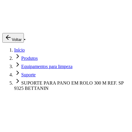
Produtos
Clientes
Descreva o que você está procurando
A Impakto
Pedidos Online
•
Voltar
Trabalhe Conosco
Início
Login
Produtos
Equipamentos para limpeza
Suporte
SUPORTE PARA PANO EM ROLO 300 M REF. SP
9325 BETTANIN