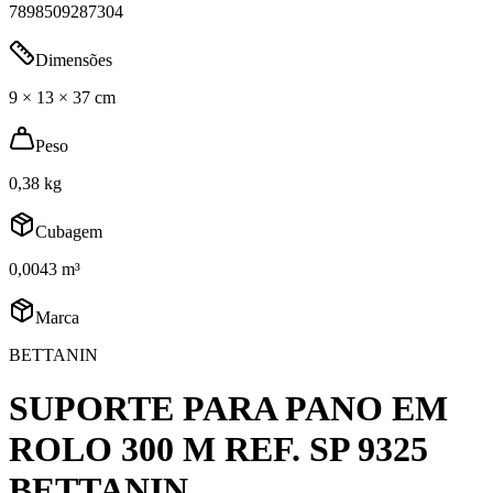
7898509287304
Dimensões
9 × 13 × 37 cm
Peso
0,38 kg
Cubagem
0,0043 m³
Marca
BETTANIN
SUPORTE PARA PANO EM
ROLO 300 M REF. SP 9325
BETTANIN