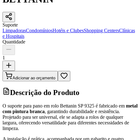
Suporte
Limpadoras
Condomínios
Hotéis e Clubes
Shopping Centers
Clínicas
e Hospitais
Quantidade
1
Adicionar ao orçamento
Descrição do Produto
O suporte para pano em rolo Bettanin SP 9325 é fabricado em
metal
com pintura branca
, garantindo durabilidade e resistência.
Projetado para ser universal, ele se adapta a rolos de qualquer
largura, oferecendo versatilidade para diferentes necessidades de
limpeza.
A instalação é prática, acompanhada por um gabarito e quatro