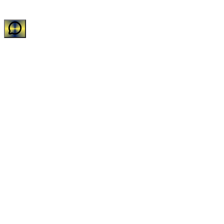
11.588.752/0001-31
•
Todos os direitos reservados.
Desenvolvido com carinho pelo time de TI da Impakto