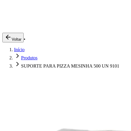
Produtos
Clientes
Descreva o que você está procurando
A Impakto
Pedidos Online
•
Voltar
Trabalhe Conosco
Início
Login
Produtos
SUPORTE PARA PIZZA MESINHA 500 UN 9101