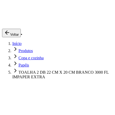
Produtos
Clientes
Descreva o que você está procurando
A Impakto
Pedidos Online
•
Voltar
Trabalhe Conosco
Início
Login
Produtos
Copa e cozinha
Papéis
TOALHA 2 DB 22 CM X 20 CM BRANCO 3000 FL
IMPAPER EXTRA