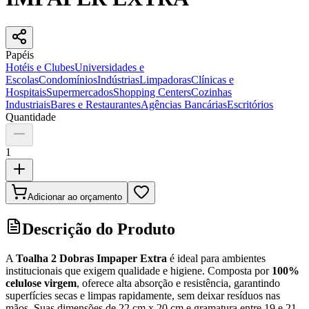
Papéis
Hotéis e Clubes
Universidades e
Escolas
Condomínios
Indústrias
Limpadoras
Clínicas e
Hospitais
Supermercados
Shopping Centers
Cozinhas
Industriais
Bares e Restaurantes
Agências Bancárias
Escritórios
Quantidade
1
Adicionar ao orçamento
Descrição do Produto
A
Toalha 2 Dobras Impaper Extra
é ideal para ambientes
institucionais que exigem qualidade e higiene. Composta por
100%
celulose virgem
, oferece alta absorção e resistência, garantindo
superfícies secas e limpas rapidamente, sem deixar resíduos nas
mãos. Suas dimensões de 22 cm x 20 cm e gramatura entre 19 e 21