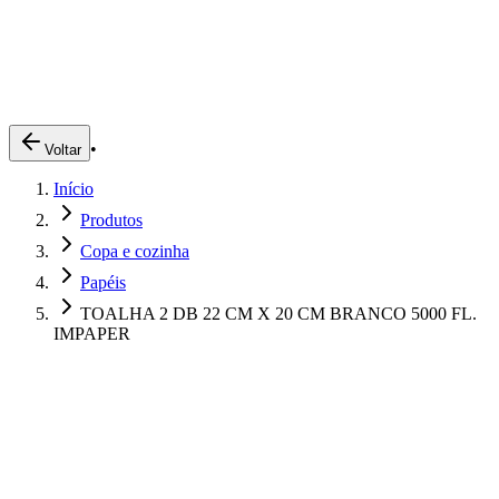
Produtos
Clientes
Descreva o que você está procurando
A Impakto
Pedidos Online
•
Voltar
Trabalhe Conosco
Início
Login
Produtos
Copa e cozinha
Papéis
TOALHA 2 DB 22 CM X 20 CM BRANCO 5000 FL.
IMPAPER