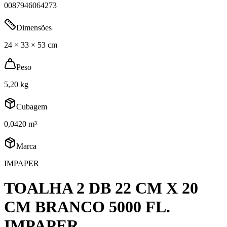
0087946064273
Dimensões
24 × 33 × 53 cm
Peso
5,20 kg
Cubagem
0,0420 m³
Marca
IMPAPER
TOALHA 2 DB 22 CM X 20
CM BRANCO 5000 FL.
IMPAPER