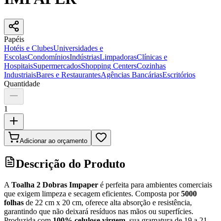
Papéis
Hotéis e Clubes
Universidades e
Escolas
Condomínios
Indústrias
Limpadoras
Clínicas e
Hospitais
Supermercados
Shopping Centers
Cozinhas
Industriais
Bares e Restaurantes
Agências Bancárias
Escritórios
Quantidade
1
Adicionar ao orçamento
Descrição do Produto
A
Toalha 2 Dobras Impaper
é perfeita para ambientes comerciais
que exigem limpeza e secagem eficientes. Composta por
5000
folhas
de 22 cm x 20 cm, oferece alta absorção e resistência,
garantindo que não deixará resíduos nas mãos ou superfícies.
Produzida com
100% celulose virgem
, sua gramatura de 19 a 21