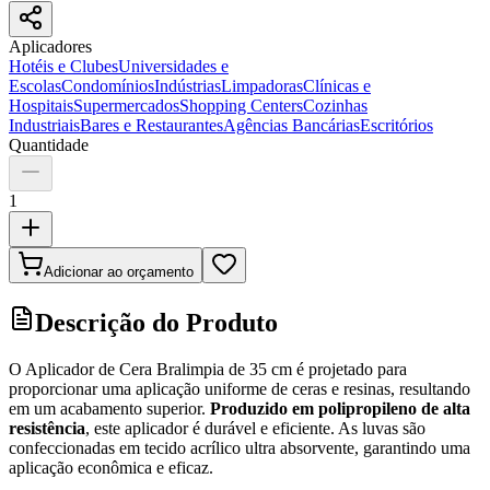
Aplicadores
Hotéis e Clubes
Universidades e
Escolas
Condomínios
Indústrias
Limpadoras
Clínicas e
Hospitais
Supermercados
Shopping Centers
Cozinhas
Industriais
Bares e Restaurantes
Agências Bancárias
Escritórios
Quantidade
1
Adicionar ao orçamento
Descrição do Produto
O Aplicador de Cera Bralimpia de 35 cm é projetado para
proporcionar uma aplicação uniforme de ceras e resinas, resultando
em um acabamento superior.
Produzido em polipropileno de alta
resistência
, este aplicador é durável e eficiente. As luvas são
confeccionadas em tecido acrílico ultra absorvente, garantindo uma
aplicação econômica e eficaz.