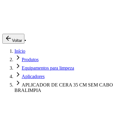
Produtos
Clientes
Descreva o que você está procurando
A Impakto
Pedidos Online
•
Voltar
Trabalhe Conosco
Início
Login
Produtos
Equipamentos para limpeza
Aplicadores
APLICADOR DE CERA 35 CM SEM CABO
BRALIMPIA