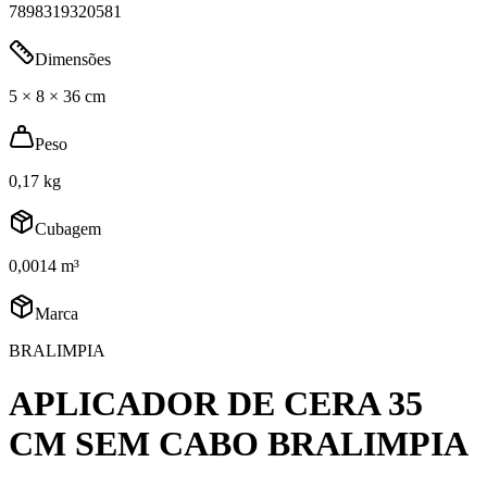
7898319320581
Dimensões
5 × 8 × 36 cm
Peso
0,17 kg
Cubagem
0,0014 m³
Marca
BRALIMPIA
APLICADOR DE CERA 35
CM SEM CABO BRALIMPIA