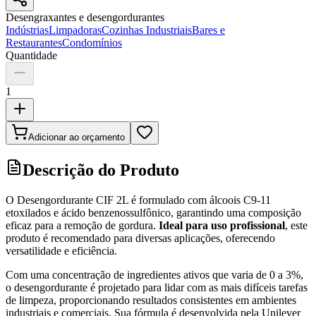
Desengraxantes e desengordurantes
Indústrias
Limpadoras
Cozinhas Industriais
Bares e
Restaurantes
Condomínios
Quantidade
1
Adicionar ao orçamento
Descrição do Produto
O Desengordurante CIF 2L é formulado com álcoois C9-11
etoxilados e ácido benzenossulfônico, garantindo uma composição
eficaz para a remoção de gordura.
Ideal para uso profissional
, este
produto é recomendado para diversas aplicações, oferecendo
versatilidade e eficiência.
Com uma concentração de ingredientes ativos que varia de 0 a 3%,
o desengordurante é projetado para lidar com as mais difíceis tarefas
de limpeza, proporcionando resultados consistentes em ambientes
industriais e comerciais. Sua fórmula é desenvolvida pela Unilever