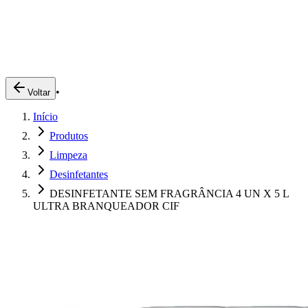
Produtos
Clientes
Descreva o que você está procurando
A Impakto
Pedidos Online
•
Voltar
Trabalhe Conosco
Início
Login
Produtos
Limpeza
Desinfetantes
DESINFETANTE SEM FRAGRÂNCIA 4 UN X 5 L
ULTRA BRANQUEADOR CIF