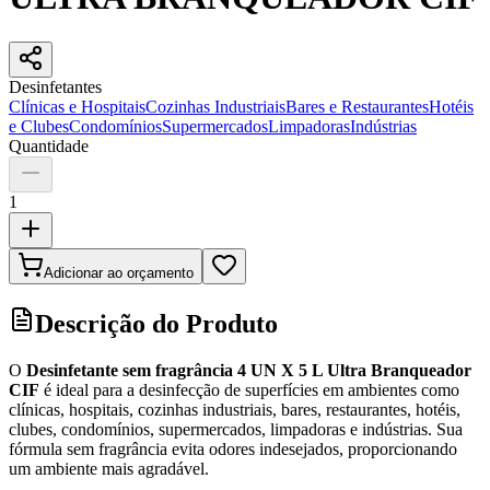
Desinfetantes
Clínicas e Hospitais
Cozinhas Industriais
Bares e Restaurantes
Hotéis
e Clubes
Condomínios
Supermercados
Limpadoras
Indústrias
Quantidade
1
Adicionar ao orçamento
Descrição do Produto
O
Desinfetante sem fragrância 4 UN X 5 L Ultra Branqueador
CIF
é ideal para a desinfecção de superfícies em ambientes como
clínicas, hospitais, cozinhas industriais, bares, restaurantes, hotéis,
clubes, condomínios, supermercados, limpadoras e indústrias. Sua
fórmula sem fragrância evita odores indesejados, proporcionando
um ambiente mais agradável.