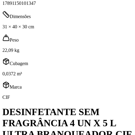
17891150101347
Dimensões
31 × 40 × 30 cm
Peso
22,09 kg
Cubagem
0,0372 m³
Marca
CIF
DESINFETANTE SEM
FRAGRÂNCIA 4 UN X 5 L
ULTRA BRANQUEADOR CIF