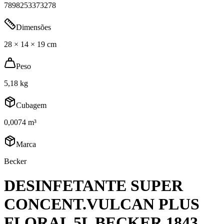
7898253373278
Dimensões
28 × 14 × 19 cm
Peso
5,18 kg
Cubagem
0,0074 m³
Marca
Becker
DESINFETANTE SUPER
CONCENT.VULCAN PLUS
FLORAL 5L BECKER 1843