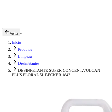
Produtos
Clientes
Descreva o que você está procurando
A Impakto
Pedidos Online
•
Voltar
Trabalhe Conosco
Início
Login
Produtos
Limpeza
Desinfetantes
DESINFETANTE SUPER CONCENT.VULCAN
PLUS FLORAL 5L BECKER 1843