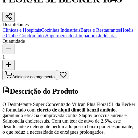
Desinfetantes
Clínicas e Hospitais
Cozinhas Industriais
Bares e Restaurantes
Hotéis
e Clubes
Condomínios
Supermercados
Limpadoras
Indústrias
Quantidade
1
Adicionar ao orçamento
Descrição do Produto
O Desinfetante Super Concentrado Vulcan Plus Floral 5L da Becker
é formulado com
cloreto de alquil dimetil benzil amônio
,
garantindo eficácia comprovada contra Staphylococcus aureus e
Salmonella choleraesuis. Com um teor de ativo de 2,5%, este
desinfetante e detergente perfumado possui baixo poder espumante,
o que reduz a necessidade de enxágues prolongados.